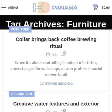
0
MENU
$
0.00
Tag Archives: Furniture
FURNITURE
Collar brings back coffee brewing
ritual
0
Hdp
When it’s about controlling hundreds of articles,
product pages for web shops, or user profiles in social
networks, all
CONTINUE READING
DECORATION
Creative water features and exterior
0