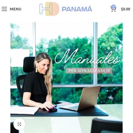
0
MENU
$
0.00
Click to enlarge