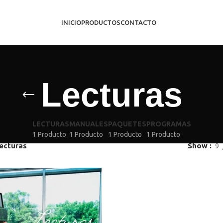
INICIO
PRODUCTOS
CONTACTO
Lecturas
LECTURAS
MANUALES
PAQUETES
PROGRAMAS
1 Producto
1 Producto
1 Producto
1 Producto
ecturas
Show
9