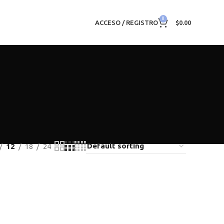
0
ACCESO / REGISTRO
$
0.00
12
18
24