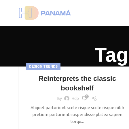
Tag
DESIGN TRENDS
Reinterprets the classic
bookshelf
0
By
Hdp
Aliquet parturient scele risque scele risque nibh
pretium parturient suspendisse platea sapien
torqu...