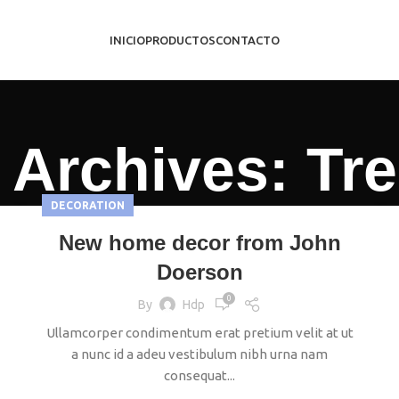
INICIO
PRODUCTOS
CONTACTO
 Archives: Tr
DECORATION
New home decor from John
Doerson
0
By
Hdp
Ullamcorper condimentum erat pretium velit at ut
a nunc id a adeu vestibulum nibh urna nam
consequat...